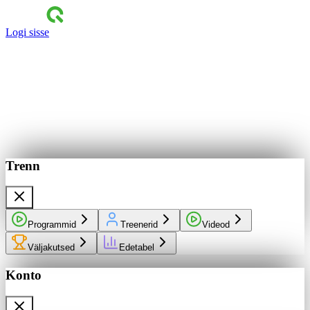
Logi sisse
Trenn
Programmid
Treenerid
Videod
Väljakutsed
Edetabel
Konto