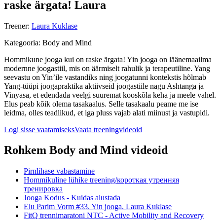
raske ärgata! Laura
Treener
:
Laura Kuklase
Kategooria
:
Body and Mind
Hommikune jooga kui on raske ärgata! Yin jooga on läänemaailma
modernne joogastiil, mis on äärmiselt rahulik ja terapeutiline. Yang
seevastu on Yin’ile vastandiks ning joogatunni kontekstis hõlmab
Yang-tüüpi joogapraktika aktiivseid joogastiile nagu Ashtanga ja
Vinyasa, et edendada veelgi suuremat kooskõla keha ja meele vahel.
Elus peab kõik olema tasakaalus. Selle tasakaalu peame me ise
leidma, olles teadlikud, et iga pluss vajab alati miinust ja vastupidi.
Logi sisse vaatamiseks
Vaata treeningvideoid
Rohkem Body and Mind videoid
Pirnlihase vabastamine
Hommikuline lühike treening/короткая утренняя
тренировка
Jooga Kodus - Kuidas alustada
Elu Parim Vorm #33. Yin jooga. Laura Kuklase
FitQ trennimaratoni NTC - Active Mobility and Recovery