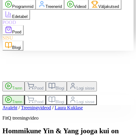
 ostud
Messenger
Programmid
Treenerid
Videod
Väljakutsed
Logi välja
Edetabel
POOD
nglish
EN
Suomi
FI
Pood
SISU
Blogi
kutsed
Edetabel
Trenn
Pood
Blogi
Logi sisse
Trenn
Pood
Blogi
Logi sisse
Avaleht
/
Treeningvideod
/
Laura Kuklase
FitQ treeningvideo
Hommikune Yin & Yang jooga kui on