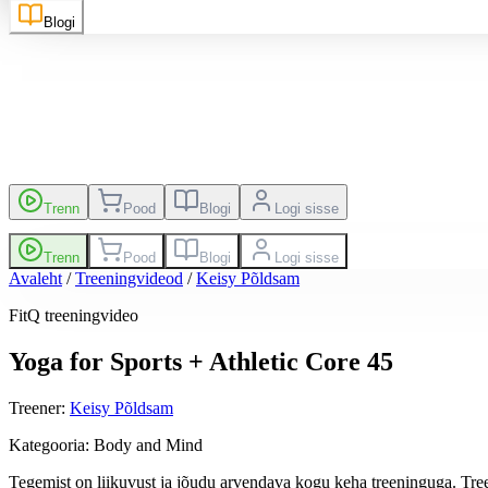
Blogi
kutsed
Edetabel
Trenn
Pood
Blogi
Logi sisse
Trenn
Pood
Blogi
Logi sisse
Avaleht
/
Treeningvideod
/
Keisy Põldsam
FitQ treeningvideo
Yoga for Sports + Athletic Core 45
Treener
:
Keisy Põldsam
Kategooria
:
Body and Mind
Tegemist on liikuvust ja jõudu arvendava kogu keha treeninguga. Treen