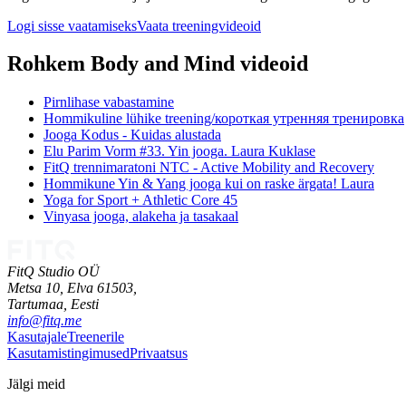
Logi sisse vaatamiseks
Vaata treeningvideoid
Rohkem Body and Mind videoid
Pirnlihase vabastamine
Hommikuline lühike treening/короткая утренняя тренировка
Jooga Kodus - Kuidas alustada
Elu Parim Vorm #33. Yin jooga. Laura Kuklase
FitQ trennimaratoni NTC - Active Mobility and Recovery
Hommikune Yin & Yang jooga kui on raske ärgata! Laura
Yoga for Sport + Athletic Core 45
Vinyasa jooga, alakeha ja tasakaal
FitQ Studio OÜ
Metsa 10, Elva 61503,
Tartumaa,
Eesti
info@fitq.me
Kasutajale
Treenerile
Kasutamistingimused
Privaatsus
Jälgi meid