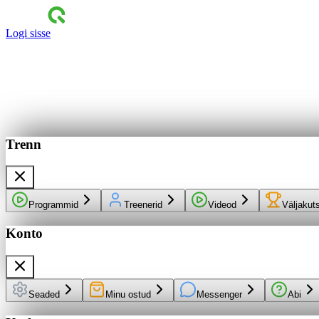
Logi sisse
Trenn
Programmid
Treenerid
Videod
Väljakut
Konto
Seaded
Minu ostud
Messenger
Abi