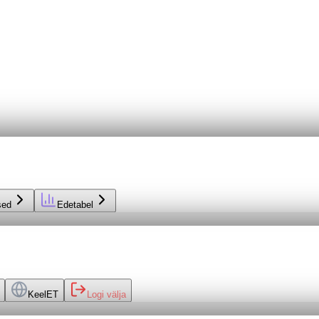
sed
Edetabel
Keel
ET
Logi välja