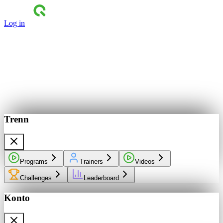
Log in
Trenn
Programs
Trainers
Videos
Challenges
Leaderboard
Konto