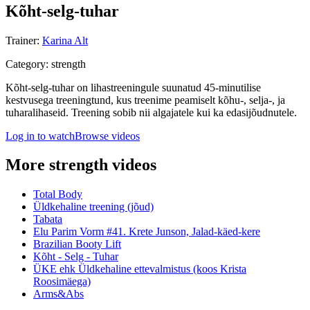
Kõht-selg-tuhar
Trainer
:
Karina Alt
Category
:
strength
Kõht-selg-tuhar on lihastreeningule suunatud 45-minutilise
kestvusega treeningtund, kus treenime peamiselt kõhu-, selja-, ja
tuharalihaseid. Treening sobib nii algajatele kui ka edasijõudnutele.
Log in to watch
Browse videos
More strength videos
Total Body
Üldkehaline treening (jõud)
Tabata
Elu Parim Vorm #41. Krete Junson, Jalad-käed-kere
Brazilian Booty Lift
Kõht - Selg - Tuhar
ÜKE ehk Üldkehaline ettevalmistus (koos Krista
Roosimäega)
Arms&Abs