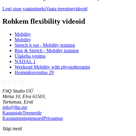
Logi sisse vaatamiseks
Vaata treeningvideoid
Rohkem flexibility videoid
Mobility
Mobility
Stretch it out - Mobility training
Rise & Stretch - Mobility training
Ülakeha venitus
NÄDAL 1
Weekend Mobility with physiotherapist
Hommikuvenitus 29
FitQ Studio OÜ
Metsa 10, Elva 61503,
Tartumaa,
Eesti
info@fitq.me
Kasutajale
Treenerile
Kasutamistingimused
Privaatsus
Jälgi meid