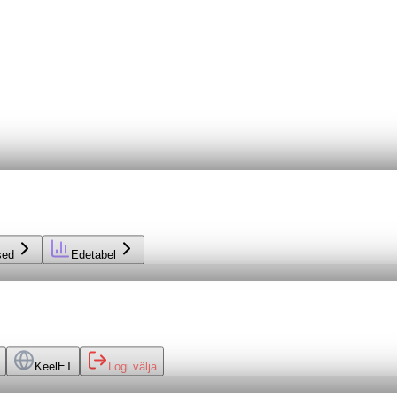
sed
Edetabel
Keel
ET
Logi välja