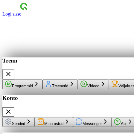
Logi sisse
Trenn
Programmid
Treenerid
Videod
Väljakut
Konto
Seaded
Minu ostud
Messenger
Abi