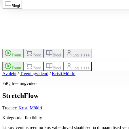
Blogi
kutsed
Edetabel
Trenn
Pood
Blogi
Logi sisse
Trenn
Pood
Blogi
Logi sisse
Avaleht
/
Treeningvideod
/
Kristi Möldri
FitQ treeningvideo
StretchFlow
Treener
:
Kristi Möldri
Kategooria
:
flexibility
Liikuv venitustreening kus vahelduvad staatilised ja dünaamilised ven