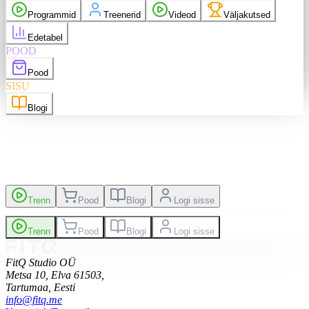
 ostud
Messenger
Programmid
Treenerid
Videod
Väljakutsed
Logi välja
Edetabel
POOD
nglish
EN
Suomi
FI
Pood
SISU
Blogi
kutsed
Edetabel
Trenn
Pood
Blogi
Logi sisse
Trenn
Pood
Blogi
Logi sisse
FitQ Studio OÜ
Metsa 10, Elva 61503,
Tartumaa,
Eesti
info@fitq.me