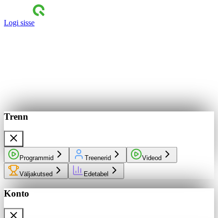
Logi sisse
Trenn
Programmid
Treenerid
Videod
Väljakutsed
Edetabel
Konto