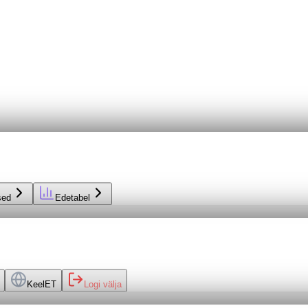
sed
Edetabel
Keel
ET
Logi välja