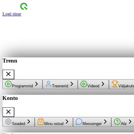
Logi sisse
Trenn
Programmid
Treenerid
Videod
Väljakut
Konto
Seaded
Minu ostud
Messenger
Abi