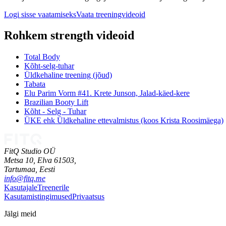
Logi sisse vaatamiseks
Vaata treeningvideoid
Rohkem strength videoid
Total Body
Kõht-selg-tuhar
Üldkehaline treening (jõud)
Tabata
Elu Parim Vorm #41. Krete Junson, Jalad-käed-kere
Brazilian Booty Lift
Kõht - Selg - Tuhar
ÜKE ehk Üldkehaline ettevalmistus (koos Krista Roosimäega)
FitQ Studio OÜ
Metsa 10, Elva 61503,
Tartumaa,
Eesti
info@fitq.me
Kasutajale
Treenerile
Kasutamistingimused
Privaatsus
Jälgi meid