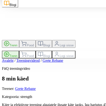
Blogi
kutsed
Edetabel
Trenn
Pood
Blogi
Logi sisse
Trenn
Pood
Blogi
Logi sisse
Avaleht
/
Treeningvideod
/
Grete Rebane
FitQ treeningvideo
8 min käed
Treener
:
Grete Rebane
Kategooria
:
strength
Kiire ja efektiivne treening algajatele ilusate käte jaoks. Iga harjutus