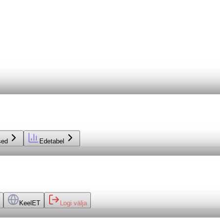
sed
Edetabel
Keel
ET
Logi välja