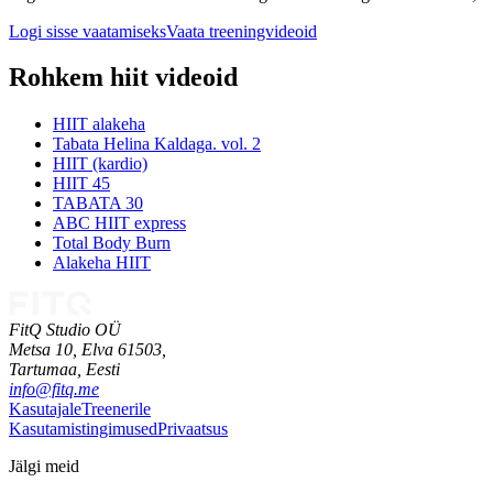
Logi sisse vaatamiseks
Vaata treeningvideoid
Rohkem hiit videoid
HIIT alakeha
Tabata Helina Kaldaga. vol. 2
HIIT (kardio)
HIIT 45
TABATA 30
ABC HIIT express
Total Body Burn
Alakeha HIIT
FitQ Studio OÜ
Metsa 10, Elva 61503,
Tartumaa,
Eesti
info@fitq.me
Kasutajale
Treenerile
Kasutamistingimused
Privaatsus
Jälgi meid