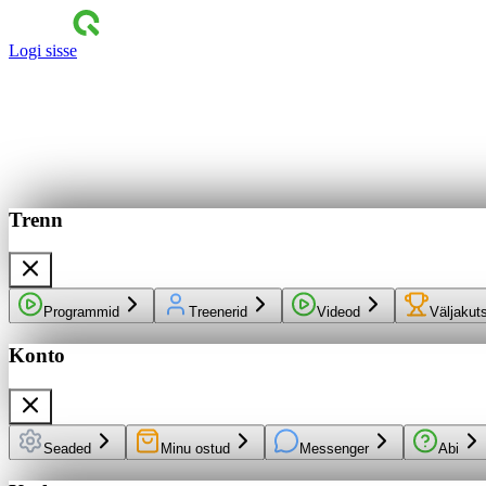
Logi sisse
Trenn
Programmid
Treenerid
Videod
Väljakut
Konto
Seaded
Minu ostud
Messenger
Abi