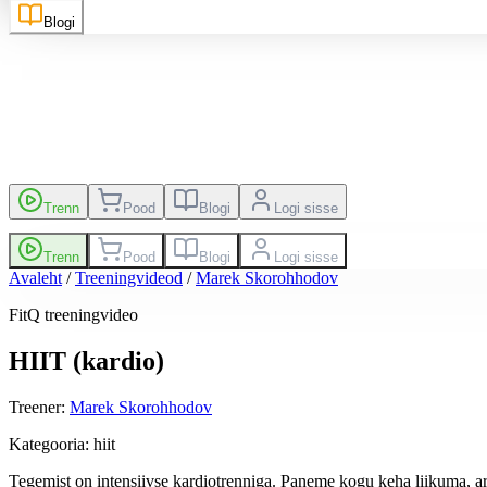
Blogi
kutsed
Edetabel
Trenn
Pood
Blogi
Logi sisse
Trenn
Pood
Blogi
Logi sisse
Avaleht
/
Treeningvideod
/
Marek Skorohhodov
FitQ treeningvideo
HIIT (kardio)
Treener
:
Marek Skorohhodov
Kategooria
:
hiit
Tegemist on intensiivse kardiotrenniga. Paneme kogu keha liikuma, ar