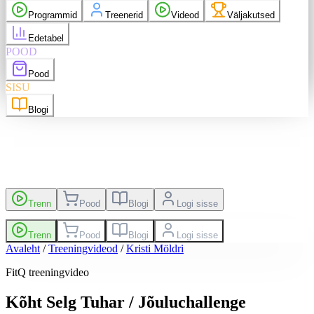
 ostud
Messenger
Programmid
Treenerid
Videod
Väljakutsed
Logi välja
Edetabel
POOD
nglish
EN
Suomi
FI
Pood
SISU
Blogi
kutsed
Edetabel
Trenn
Pood
Blogi
Logi sisse
Trenn
Pood
Blogi
Logi sisse
Avaleht
/
Treeningvideod
/
Kristi Möldri
FitQ treeningvideo
Kõht Selg Tuhar / Jõuluchallenge