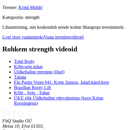
Treener
:
Kristi Möldri
Kategooria
:
strength
Lihastreening, mis keskendub nende kolme lihasgrupi treenimisele.
Logi sisse vaatamiseks
Vaata treeningvideoid
Rohkem strength videoid
Total Body
Kõht-selg-tuhar
Üldkehaline treening (jõud)
Tabata
Elu Parim Vorm #41. Krete Junson, Jalad-käed-kere
Brazilian Booty Lift
Kõht - Selg - Tuhar
ÜKE ehk Üldkehaline ettevalmistus (koos Krista
Roosimäega)
FitQ Studio OÜ
Metsa 10, Elva 61503,