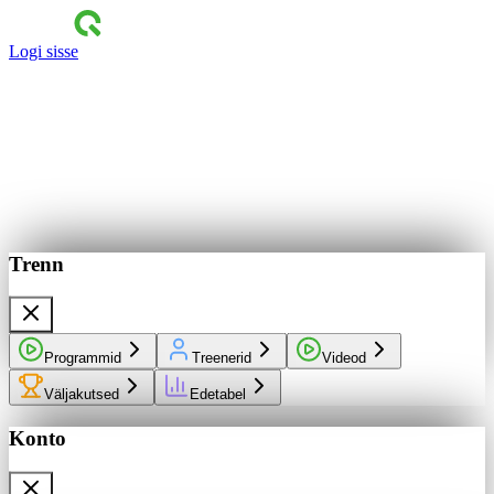
Logi sisse
Trenn
Programmid
Treenerid
Videod
Väljakutsed
Edetabel
Konto