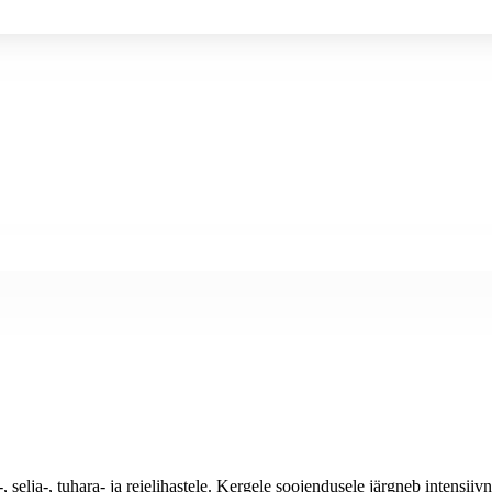
selja-, tuhara- ja reielihastele. Kergele soojendusele järgneb intensii