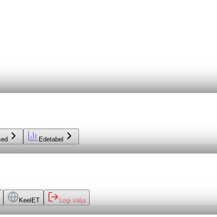
sed
Edetabel
Keel
ET
Logi välja