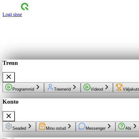
Logi sisse
Trenn
Programmid
Treenerid
Videod
Väljakut
Konto
Seaded
Minu ostud
Messenger
Abi