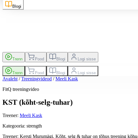
Blogi
kutsed
Edetabel
Trenn
Pood
Blogi
Logi sisse
Trenn
Pood
Blogi
Logi sisse
Avaleht
/
Treeningvideod
/
Meeli Kask
FitQ treeningvideo
KST (kõht-selg-tuhar)
Treener
:
Meeli Kask
Kategooria
:
strength
Treener: Kersti Murumägi. Kõht, selg & tuhar on tõhus treening kõhu-, 