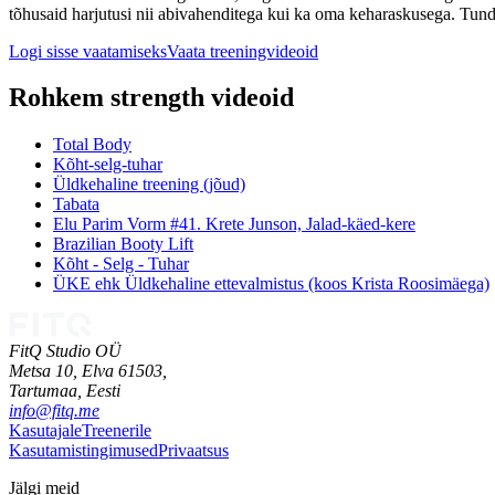
tõhusaid harjutusi nii abivahenditega kui ka oma keharaskusega. Tund s
Logi sisse vaatamiseks
Vaata treeningvideoid
Rohkem strength videoid
Total Body
Kõht-selg-tuhar
Üldkehaline treening (jõud)
Tabata
Elu Parim Vorm #41. Krete Junson, Jalad-käed-kere
Brazilian Booty Lift
Kõht - Selg - Tuhar
ÜKE ehk Üldkehaline ettevalmistus (koos Krista Roosimäega)
FitQ Studio OÜ
Metsa 10, Elva 61503,
Tartumaa,
Eesti
info@fitq.me
Kasutajale
Treenerile
Kasutamistingimused
Privaatsus
Jälgi meid