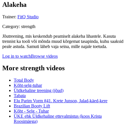
Alakeha
Trainer
:
FitQ Studio
Category
:
strength
Jõutreening, mis keskendub peamiselt alakeha lihastele. Kasuta
trennist ka tooli või mõnda muud kõrgemat tasapinda, kuhu saaksid
peale astuda. Samuti läheb vaja seina, mille najale toetuda.
Log in to watch
Browse videos
More strength videos
Total Body
Kõht-selg-tuhar
Üldkehaline treening (jõud)
Tabata
Elu Parim Vorm #41. Krete Junson, Jalad-käed-kere
Brazilian Booty Lift
Kõht - Selg - Tuhar
ÜKE ehk Üldkehaline ettevalmistus (koos Krista
Roosimäega)