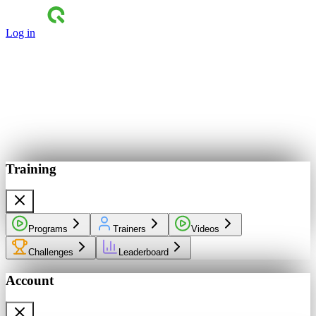
Log in
Training
Programs
Trainers
Videos
Challenges
Leaderboard
Account