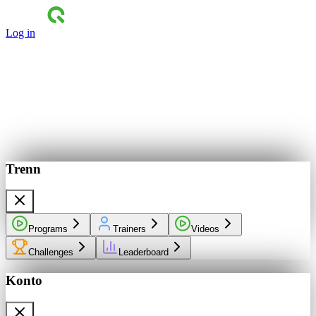
Log in
Trenn
Programs
Trainers
Videos
Challenges
Leaderboard
Konto