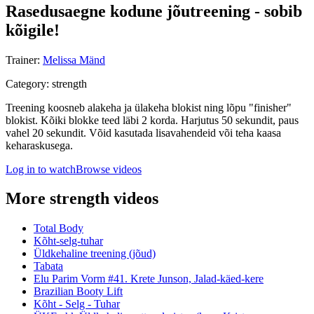
Rasedusaegne kodune jõutreening - sobib
kõigile!
Trainer
:
Melissa Mänd
Category
:
strength
Treening koosneb alakeha ja ülakeha blokist ning lõpu "finisher"
blokist. Kõiki blokke teed läbi 2 korda. Harjutus 50 sekundit, paus
vahel 20 sekundit. Võid kasutada lisavahendeid või teha kaasa
keharaskusega.
Log in to watch
Browse videos
More strength videos
Total Body
Kõht-selg-tuhar
Üldkehaline treening (jõud)
Tabata
Elu Parim Vorm #41. Krete Junson, Jalad-käed-kere
Brazilian Booty Lift
Kõht - Selg - Tuhar