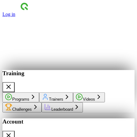
Log in
Training
Programs
Trainers
Videos
Challenges
Leaderboard
Account