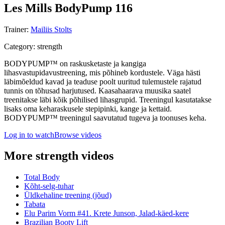
Les Mills BodyPump 116
Trainer
:
Mailiis Stolts
Category
:
strength
BODYPUMP™ on raskusketaste ja kangiga
lihasvastupidavustreening, mis põhineb kordustele. Väga hästi
läbimõeldud kavad ja teaduse poolt uuritud tulemustele rajatud
tunnis on tõhusad harjutused. Kaasahaarava muusika saatel
treenitakse läbi kõik põhilised lihasgrupid. Treeningul kasutatakse
lisaks oma keharaskusele stepipinki, kange ja kettaid.
BODYPUMP™ treeningul saavutatud tugeva ja toonuses keha.
Log in to watch
Browse videos
More strength videos
Total Body
Kõht-selg-tuhar
Üldkehaline treening (jõud)
Tabata
Elu Parim Vorm #41. Krete Junson, Jalad-käed-kere
Brazilian Booty Lift