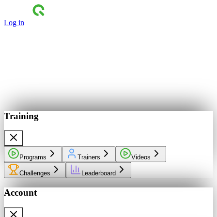
Log in
Training
Programs
Trainers
Videos
Challenges
Leaderboard
Account