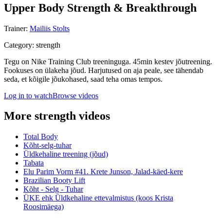
Upper Body Strength & Breakthrough
Trainer
:
Mailiis Stolts
Category
:
strength
Tegu on Nike Training Club treeninguga. 45min kestev jõutreening.
Fookuses on ülakeha jõud. Harjutused on aja peale, see tähendab
seda, et kõigile jõukohased, saad teha omas tempos.
Log in to watch
Browse videos
More strength videos
Total Body
Kõht-selg-tuhar
Üldkehaline treening (jõud)
Tabata
Elu Parim Vorm #41. Krete Junson, Jalad-käed-kere
Brazilian Booty Lift
Kõht - Selg - Tuhar
ÜKE ehk Üldkehaline ettevalmistus (koos Krista
Roosimäega)