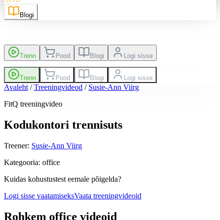
Blogi
Trenn
Pood
Blogi
Logi sisse
Trenn
Pood
Blogi
Logi sisse
Avaleht
/
Treeningvideod
/
Susie-Ann Viirg
FitQ treeningvideo
Kodukontori trennisuts
Treener
:
Susie-Ann Viirg
Kategooria
:
office
Kuidas kohustustest eemale põigelda?
Logi sisse vaatamiseks
Vaata treeningvideoid
Rohkem office videoid