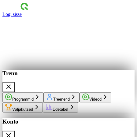
Logi sisse
Trenn
Programmid
Treenerid
Videod
Väljakutsed
Edetabel
Konto