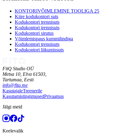
KONTORIVÕIMLEMINE TOOLIGA 25
Kiire kodukontori suts
Kodukontori trennisuts
Kodukontori trennisuts
Kodukontori sirutus
Võimlemispaus kummilindiga
Kodukontori trennisuts
Kodukontori liikumissuts
FitQ Studio OÜ
Metsa 10, Elva 61503,
Tartumaa,
Eesti
info@fitq.me
Kasutajale
Treenerile
Kasutamistingimused
Privaatsus
Jälgi meid
Keelevalik