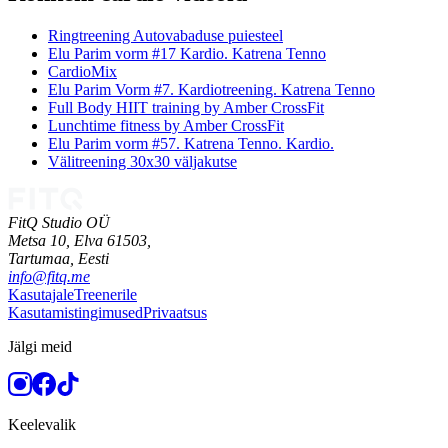
Ringtreening Autovabaduse puiesteel
Elu Parim vorm #17 Kardio. Katrena Tenno
CardioMix
Elu Parim Vorm #7. Kardiotreening. Katrena Tenno
Full Body HIIT training by Amber CrossFit
Lunchtime fitness by Amber CrossFit
Elu Parim vorm #57. Katrena Tenno. Kardio.
Välitreening 30x30 väljakutse
FitQ Studio OÜ
Metsa 10, Elva 61503,
Tartumaa,
Eesti
info@fitq.me
Kasutajale
Treenerile
Kasutamistingimused
Privaatsus
Jälgi meid
Keelevalik