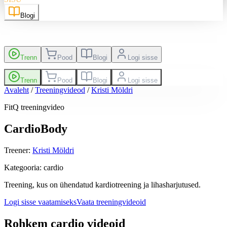
Blogi
Trenn
Pood
Blogi
Logi sisse
Trenn
Pood
Blogi
Logi sisse
Avaleht
/
Treeningvideod
/
Kristi Möldri
FitQ treeningvideo
CardioBody
Treener
:
Kristi Möldri
Kategooria
:
cardio
Treening, kus on ühendatud kardiotreening ja lihasharjutused.
Logi sisse vaatamiseks
Vaata treeningvideoid
Rohkem cardio videoid