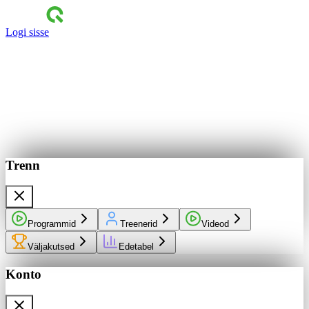
Logi sisse
Trenn
Programmid
Treenerid
Videod
Väljakutsed
Edetabel
Konto