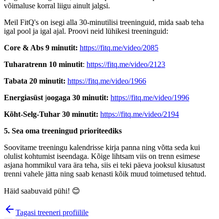
võimaluse korral liigu ainult jalgsi.
Meil FitQ's on isegi alla 30-minutilisi treeninguid, mida saab teha
igal pool ja igal ajal. Proovi neid lühikesi treeninguid:
Core & Abs 9 minutit:
https://fitq.me/video/2085
Tuharatrenn 10 minutit
:
https://fitq.me/video/2123
Tabata 20 minutit:
https://fitq.me/video/1966
Energiasüst
j
oogaga 30 minutit:
https://fitq.me/video/1996
Kõht-Selg-Tuhar 30 minutit:
https://fitq.me/video/2194
5. Sea oma treeningud prioriteediks
Soovitame treeningu kalendrisse kirja panna ning võtta seda kui
olulist kohtumist iseendaga. Kõige lihtsam viis on trenn esimese
asjana hommikul vara ära teha, siis ei teki päeva jooksul kiusatust
trenni vahele jätta ning saab kenasti kõik muud toimetused tehtud.
Häid saabuvaid pühi! 😊
Tagasi treeneri profiilile