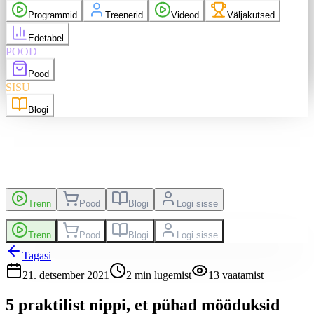
 ostud
Messenger
Programmid
Treenerid
Videod
Väljakutsed
Logi välja
Edetabel
POOD
nglish
EN
Suomi
FI
Pood
SISU
Blogi
kutsed
Edetabel
Trenn
Pood
Blogi
Logi sisse
Trenn
Pood
Blogi
Logi sisse
Tagasi
21. detsember 2021
2
min lugemist
13
vaatamist
5 praktilist nippi, et pühad mööduksid