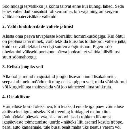
Söö midagi tervislikku ja kõhtu täitvat enne kui kuhugi lähed. Seda
tehes vähendad kiusatust rohkem süüa, kui vaja ning on kergem
vältida ebatervislikke valikuid.
2. Väldi toidukordade vahele jätmist
Alusta oma päeva tavapärase korraliku hommikusöögiga. Kui õhtul
on peolaua taha minek, võib tekkida kiusatus toidukordi vahele jätta,
kuid see võib tekitada veelgi suurema õgimishoo. Pigem söö
tihedamini väikseid portsjone päeva jooksul, et vältida hilisõhtust
suurt söömahoogu.
3. Eelista joogiks vett
Alkohol ja muud magustatud joogid lisavad ainult lisakaloreid,
seega tarbi neid mõõdukalt ning eelista pigem vett, mida võid sidruni
või kurgiviiluga maitsestada või joo taimeteed ilma suhkruta.
4. Ole aktiivne
Võimaluse korral oleks hea, kui leiaksid endale iga päev võimaluse
aktiivseks liigutamiseks. Kui treening kuidagi ei mahu kiirel
jõulunädalal päevakavva, siis proovi lisada rohkem liikumist
igapäevaste toimetamiste juurde - näiteks lifti asemel kasuta treppe,
pargi auto kaugemale, tule bussi pealt maha üks peatus varem või