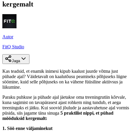
kergemalt
Autor
FitQ Studio
Jaga
Kas teadsid, et enamik inimesi kipub kaalust juurde võtma just
pühade ajal? Väidetavalt on kaalutõusu peamiseks põhjuseks liigne
söömine, kuid selle põhjuseks on ka vähene füüsiline aktiivsus ja
liikumine.
Paraku puhkuse ja pühade ajal jäetakse oma treeningrutiin kõrvale,
kuna sagimist on tavapärasest ajast rohkem ning tundub, et aega
treeninguks ei jätku. Kui soovid jõulude ja aastavahetuse ajal vormis
püsida, siis jagame täna sinuga
5 praktilist nippi, et pühad
mööduksid kergemalt:
1. Söö enne väljaminekut