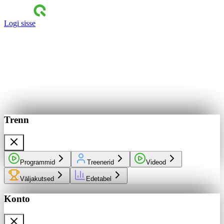
Logi sisse
Trenn
Programmid
Treenerid
Videod
Väljakutsed
Edetabel
Konto