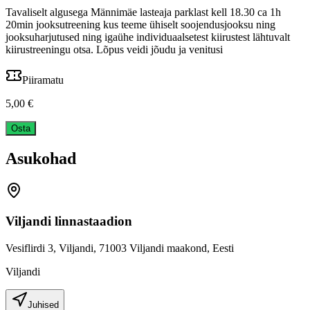
Tavaliselt algusega Männimäe lasteaja parklast kell 18.30 ca 1h
20min jooksutreening kus teeme ühiselt soojendusjooksu ning
jooksuharjutused ning igaühe individuaalsetest kiirustest lähtuvalt
kiirustreeningu otsa. Lõpus veidi jõudu ja venitusi
Piiramatu
5,00 €
Osta
Asukohad
Viljandi linnastaadion
Vesiflirdi 3, Viljandi, 71003 Viljandi maakond, Eesti
Viljandi
Juhised