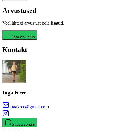
Arvustused
Veel ühtegi arvustust pole lisatud.
Jäta arvustus
Kontakt
Inga Kree
ingakree@gmail.com
Saada sõnum