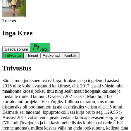
Treener
Inga Kree
Saada sõnum
Jälgi
Tutvustus
Hinnad
Asukohad
Kontakt
Tutvustus
Särasilmne jooksuentusiast Inga. Jooksmisega tegelenud aastast
2016 ning kohe avastanud ka kiiruse, ehk 2017 aastal võitsin juba
maakonna krossijooksu tiitli ning sealt maalt hoogsalt karikate ja
medalite riiuleid täitnud. Osalesin 2021 aastal Marathon100
korraldatud projektis Eesmärgiks Tallinna maraton, kus minu
distantsiks oli poolmaraton ja aja eesmärgiks valisin alla 1,5 tunni.
Eesmärk sai täidetud, lõpuprotokolli sai kirja bruto aeg 1,29,55 :)
Aastast 2017 võtsin enda peale vedada kolmapäevaseid sörgiringe
(Viljandi järvejooks ja hakkasin neile lisaks klubikaaslastele ÜKE
trenne andma), millest kasvas välja nn enda jooksupunt, kellega täna