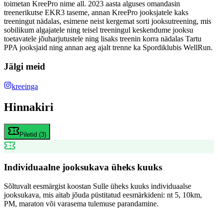
toimetan KreePro nime all. 2023 aasta alguses omandasin
treenerikutse EKR3 taseme, annan KreePro jooksjatele kaks
treeningut nädalas, esimene neist kergemat sorti jooksutreening, mis
sobilikum algajatele ning teisel treeningul keskendume jooksu
toetavatele jõuharjutustele ning lisaks treenin korra nädalas Tartu
PPA jooksjaid ning annan aeg ajalt trenne ka Spordiklubis WellRun.
Jälgi meid
kreeinga
Hinnakiri
Piletid
(
3
)
Individuaalne jooksukava üheks kuuks
Sõltuvalt eesmärgist koostan Sulle üheks kuuks individuaalse
jooksukava, mis aitab jõuda püstitatud eesmärkideni: nt 5, 10km,
PM, maraton või varasema tulemuse parandamine.