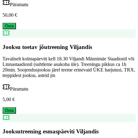
Piiramatu
50,00 €
Osta
Jooksu toetav jõutreening Viljandis
Tavaliselt kolmapäeviti kell 18.30 Viljandi Männimäe Staadionil või
Linnastaadionil (suhtleme asukoha üle). Treeningu pikkus ca 1h
20min. Soojendusjooksu järel teeme erinevaid ÜKE harjutusi, TRX,
treppidest jooksu, asteid jm
Piiramatu
5,00 €
Osta
Jooksutreening esmaspäeviti Viljandis