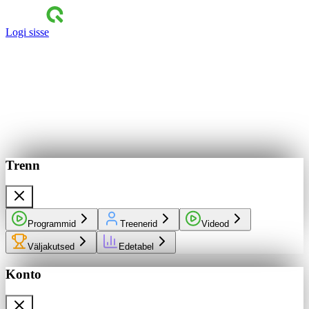
Logi sisse
Trenn
Programmid
Treenerid
Videod
Väljakutsed
Edetabel
Konto