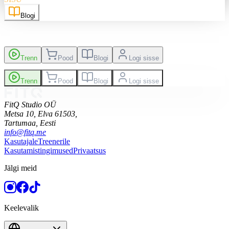
Blogi
Trenn
Pood
Blogi
Logi sisse
Trenn
Pood
Blogi
Logi sisse
FitQ Studio OÜ
Metsa 10, Elva 61503,
Tartumaa,
Eesti
info@fitq.me
Kasutajale
Treenerile
Kasutamistingimused
Privaatsus
Jälgi meid
Keelevalik