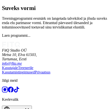
Suveks vormi
Treeningprogrammi eesmärk on langetada talvekilod ja jõuda suveks
enda elu parimasse vormi. Etteantud päevased ülesanded ja
toitumissoovitused toetavad sinu tervislikumat elustiili.
Laen programmi...
FitQ Studio OÜ
Metsa 10, Elva 61503,
Tartumaa,
Eesti
info@fitq.me
Kasutajale
Treenerile
Kasutamistingimused
Privaatsus
Jälgi meid
Keelevalik